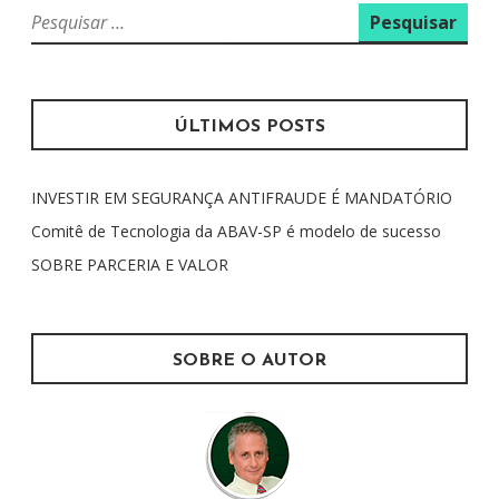
P
e
s
q
u
ÚLTIMOS POSTS
i
s
INVESTIR EM SEGURANÇA ANTIFRAUDE É MANDATÓRIO
a
r
Comitê de Tecnologia da ABAV-SP é modelo de sucesso
p
SOBRE PARCERIA E VALOR
o
r
:
SOBRE O AUTOR