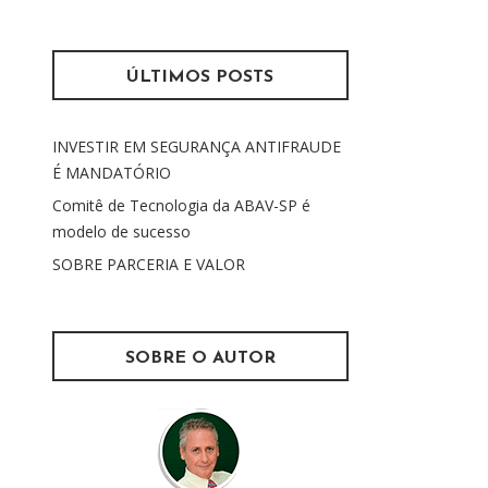
s
m
q
u
ÚLTIMOS POSTS
i
s
INVESTIR EM SEGURANÇA ANTIFRAUDE
a
É MANDATÓRIO
r
p
Comitê de Tecnologia da ABAV-SP é
o
modelo de sucesso
r
SOBRE PARCERIA E VALOR
:
SOBRE O AUTOR