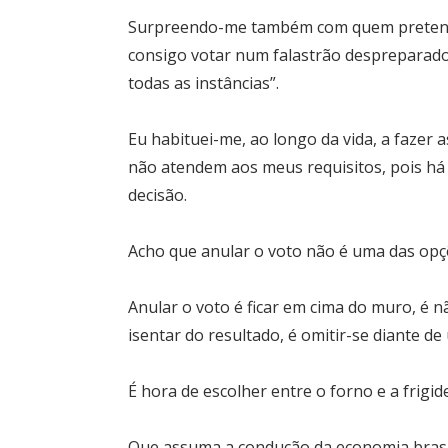
Surpreendo-me também com quem pretende
consigo votar num falastrão despreparad
todas as instâncias”.
Eu habituei-me, ao longo da vida, a fazer 
não atendem aos meus requisitos, pois h
decisão.
Acho que anular o voto não é uma das op
Anular o voto é ficar em cima do muro, é n
isentar do resultado, é omitir-se diante de 
É hora de escolher entre o forno e a frigide
Que assuma a condução da economia brasil