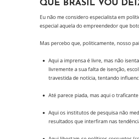
QUE BRASIL VOU DE
Eu não me considero especialista em polí
especial aquela do empreendedor que boto
Mas percebo que, politicamente, nosso país
Aqui a imprensa é livre, mas não isen
livremente a sua falta de isenção, e
travestida de notícia, tentando influen
Até parece piada, mas aqui o traficant
Aqui os institutos de pesquisa não med
resultados que interfiram nas tendênci
Aqui libertam-se políticos corruptos 