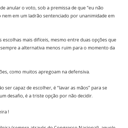
 anular o voto, sob a premissa de que “eu não
o nem em um ladrão sentenciado por unanimidade em
as escolhas mais difíceis, mesmo entre duas opções que
á sempre a alternativa menos ruim para o momento da
ções, como muitos apregoam na defensiva.
ão ser capaz de escolher, é “lavar as mãos” para se
um desafio, é a triste opção por não decidir.
ira !
eira (sempre através do Congresso Nacional), aquele