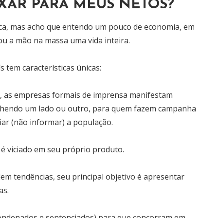
IXAR PARA MEUS NETOS?
tica, mas acho que entendo um pouco de economia, em
u a mão na massa uma vida inteira.
 tem características únicas:
ta, as empresas formais de imprensa manifestam
scolhendo um lado ou outro, para quem fazem campanha
ciar (não informar) a população.
e é viciado em seu próprio produto.
em tendências, seu principal objetivo é apresentar
as.
(condenados e sentenciados) para que concorram em