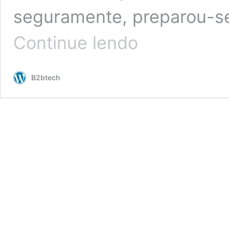
seguramente, preparou-se
POR
Continue lendo
QUE
O
GOVERNO
B2btech
QUER
EVITAR
AS
AGÊNCIAS
DE
VIAGENS?