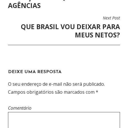
AGÊNCIAS
V
E
Next Post
G
QUE BRASIL VOU DEIXAR PARA
A
MEUS NETOS?
Ç
Ã
O
D
DEIXE UMA RESPOSTA
E
P
O seu endereço de e-mail não será publicado.
O
Campos obrigatórios são marcados com
*
S
T
Comentário