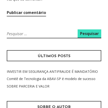
P
e
s
q
u
ÚLTIMOS POSTS
i
s
INVESTIR EM SEGURANÇA ANTIFRAUDE É MANDATÓRIO
a
r
Comitê de Tecnologia da ABAV-SP é modelo de sucesso
p
SOBRE PARCERIA E VALOR
o
r
:
SOBRE O AUTOR