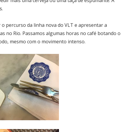
 pedir mais uma cerveja ou uma taça de espumante. A
s.
 o percurso da linha nova do VLT e apresentar a
rias no Rio. Passamos algumas horas no café botando o
o todo, mesmo com o movimento intenso.