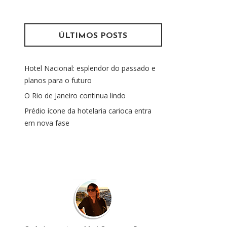
s
m
q
u
ÚLTIMOS POSTS
i
s
Hotel Nacional: esplendor do passado e
a
planos para o futuro
r
p
O Rio de Janeiro continua lindo
o
Prédio ícone da hotelaria carioca entra
r
em nova fase
: