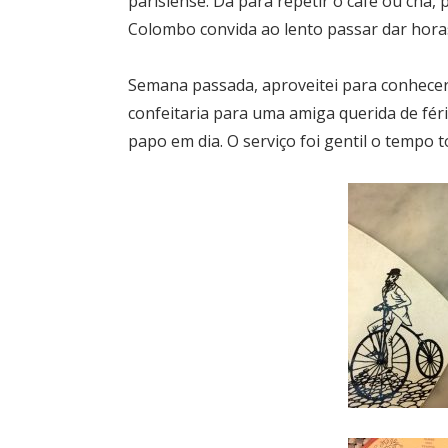
parisiense. Dá para repetir o café ou chá,
Colombo convida ao lento passar dar hora
Semana passada, aproveitei para conhecer
confeitaria para uma amiga querida de fé
papo em dia. O serviço foi gentil o temp