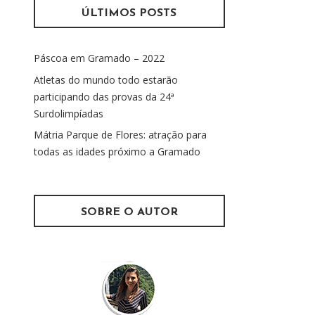
u
ÚLTIMOS POSTS
i
s
Páscoa em Gramado – 2022
a
r
Atletas do mundo todo estarão
p
participando das provas da 24ª
o
Surdolimpíadas
r
Mátria Parque de Flores: atração para
:
todas as idades próximo a Gramado
SOBRE O AUTOR