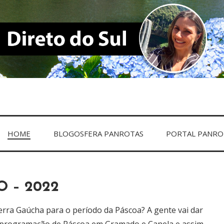
UL
HOME
BLOGOSFERA PANROTAS
PORTAL PANRO
 – 2022
erra Gaúcha para o período da Páscoa? A gente vai dar
 programação de Páscoa em Gramado e Canela e assim