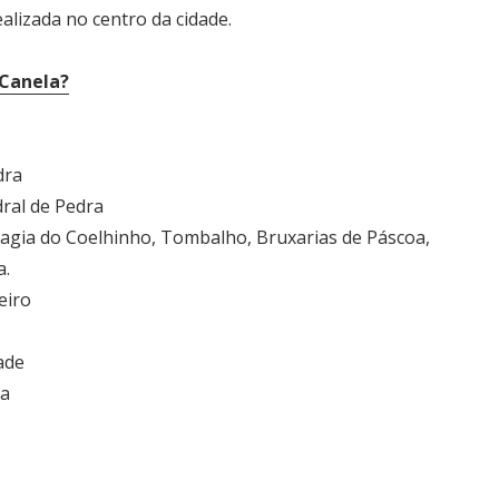
ealizada no centro da cidade.
 Canela?
dra
dral de Pedra
Magia do Coelhinho, Tombalho, Bruxarias de Páscoa,
a.
eiro
ade
ra