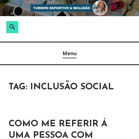
S
k
i
P
S
p
e
e
t
s
a
TURISMO ESPORTIVO & INCLUSÃO
o
q
r
Menu
c
u
c
o
i
h
n
s
t
a
TAG:
INCLUSÃO SOCIAL
e
r
n
p
t
o
r
COMO ME REFERIR Á
:
UMA PESSOA COM