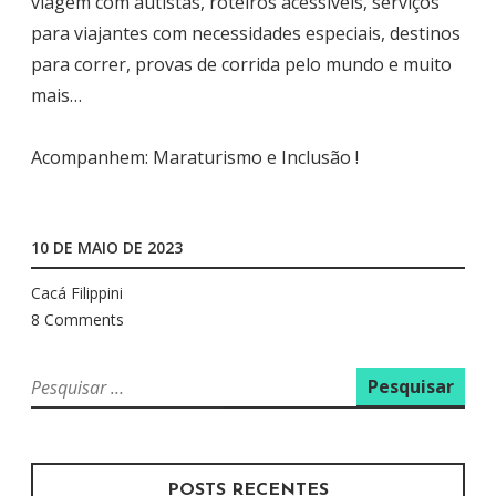
viagem com autistas, roteiros acessíveis, serviços
para viajantes com necessidades especiais, destinos
para correr, provas de corrida pelo mundo e muito
mais…
Acompanhem: Maraturismo e Inclusão !
10 DE MAIO DE 2023
Cacá Filippini
8 Comments
P
e
s
q
u
POSTS RECENTES