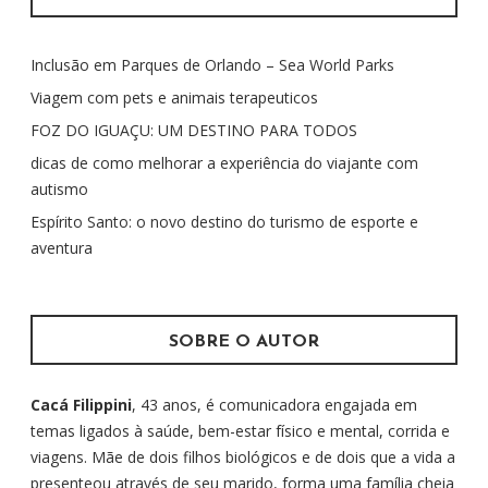
i
s
Inclusão em Parques de Orlando – Sea World Parks
a
r
Viagem com pets e animais terapeuticos
p
FOZ DO IGUAÇU: UM DESTINO PARA TODOS
o
dicas de como melhorar a experiência do viajante com
r
autismo
:
Espírito Santo: o novo destino do turismo de esporte e
aventura
SOBRE O AUTOR
Cacá Filippini
, 43 anos, é comunicadora engajada em
temas ligados à saúde, bem-estar físico e mental, corrida e
viagens. Mãe de dois filhos biológicos e de dois que a vida a
presenteou através de seu marido, forma uma família cheia