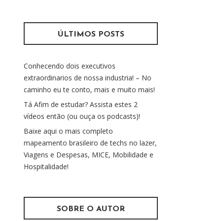
s
m
q
u
ÚLTIMOS POSTS
i
s
Conhecendo dois executivos
a
extraordinarios de nossa industria! – No
r
caminho eu te conto, mais e muito mais!
p
o
Tá Afim de estudar? Assista estes 2
r
vídeos então (ou ouça os podcasts)!
:
Baixe aqui o mais completo
mapeamento brasileiro de techs no lazer,
Viagens e Despesas, MICE, Mobilidade e
Hospitalidade!
SOBRE O AUTOR