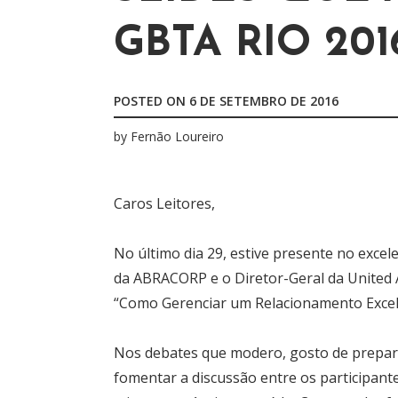
r
GBTA RIO 201
p
o
r
POSTED ON
6 DE SETEMBRO DE 2016
:
by
Fernão Loureiro
Caros Leitores,
No último dia 29, estive presente no exc
da ABRACORP e o Diretor-Geral da United A
“Como Gerenciar um Relacionamento Excel
Nos debates que modero, gosto de prepara
fomentar a discussão entre os participante