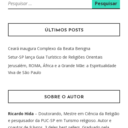
P
e
s
q
u
ÚLTIMOS POSTS
i
s
Ceará inaugura Complexo da Beata Benigna
a
r
Setur-SP lança Guia Turístico de Religiões Orientais
p
Jerusalém, ROMA, África e a Grande Mãe: a Espiritualidade
o
Viva de São Paulo
r
:
SOBRE O AUTOR
Ricardo Hida
– Doutorando, Mestre em Ciência da Religião
e pesquisador da PUC-SP em Turismo religioso. Autor e
coautor de 9 livros, 3 deles best sellers. Graduado pela