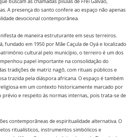
ue buscam as chamadas pílulas de Frei Galvão,
ras. A presença do santo confere ao espaço não apenas
talidade devocional contemporânea.
anifesta de maneira estruturante em seus terreiros.
bá, fundado em 1950 por Mãe Caçula de Oyá e localizado
atrimônio cultural pelo município, o terreiro é um dos
sempenhou papel importante na consolidação do
as tradições de matriz nagô, com rituais públicos e
osa trazida pela diáspora africana. O espaço é também
a religiosa em um contexto historicamente marcado por
o prévio e respeito às normas internas, pois trata-se de
ões contemporâneas de espiritualidade alternativa. O
tos ritualísticos, instrumentos simbólicos e