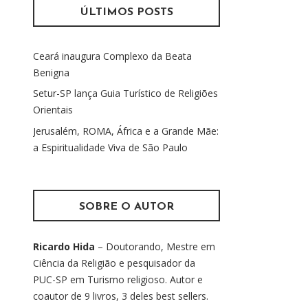
u
ÚLTIMOS POSTS
i
s
Ceará inaugura Complexo da Beata
a
Benigna
r
p
Setur-SP lança Guia Turístico de Religiões
o
Orientais
r
Jerusalém, ROMA, África e a Grande Mãe:
:
a Espiritualidade Viva de São Paulo
SOBRE O AUTOR
Ricardo Hida
– Doutorando, Mestre em
Ciência da Religião e pesquisador da
PUC-SP em Turismo religioso. Autor e
coautor de 9 livros, 3 deles best sellers.