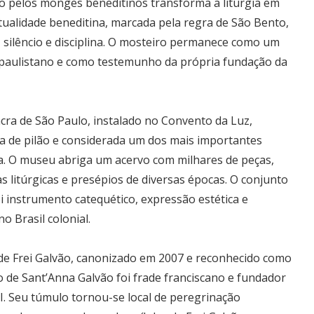
 pelos monges beneditinos transforma a liturgia em
itualidade beneditina, marcada pela regra de São Bento,
o, silêncio e disciplina. O mosteiro permanece como um
o paulistano e como testemunho da própria fundação da
cra de São Paulo, instalado no Convento da Luz,
pa de pilão e considerada um dos mais importantes
ta. O museu abriga um acervo com milhares de peças,
as litúrgicas e presépios de diversas épocas. O conjunto
 instrumento catequético, expressão estética e
 Brasil colonial.
de Frei Galvão, canonizado em 2007 e reconhecido como
o de Sant’Anna Galvão foi frade franciscano e fundador
I. Seu túmulo tornou-se local de peregrinação