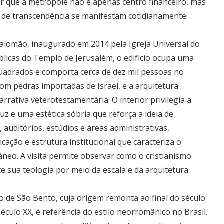
r que a metrópole não é apenas centro financeiro, mas
es de transcendência se manifestam cotidianamente.
alomão, inaugurado em 2014 pela Igreja Universal do
blicas do Templo de Jerusalém, o edifício ocupa uma
adrados e comporta cerca de dez mil pessoas no
com pedras importadas de Israel, e a arquitetura
rativa veterotestamentária. O interior privilegia a
luz e uma estética sóbria que reforça a ideia de
, auditórios, estúdios e áreas administrativas,
cação e estrutura institucional que caracteriza o
neo. A visita permite observar como o cristianismo
e sua teologia por meio da escala e da arquitetura.
o de São Bento, cuja origem remonta ao final do século
o século XX, é referência do estilo neorromânico no Brasil.