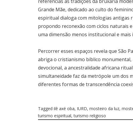
referências às tradições da bruxaria mode
Grande Mãe, dedicado ao culto do feminino
espiritual dialoga com mitologias antiga
propondo reconexão com ciclos naturais e 
uma dimensão menos institucional e mais i
Percorrer esses espaços revela que São Pau
abriga o cristianismo bíblico monumental, 
devocional, a ancestralidade africana ritu
simultaneidade faz da metrópole um dos m
diferentes formas de transcendência coexi
Tagged
ilê axé oba
,
IURD
,
mosteiro da luz
,
moste
turismo espiritual
,
turismo religioso