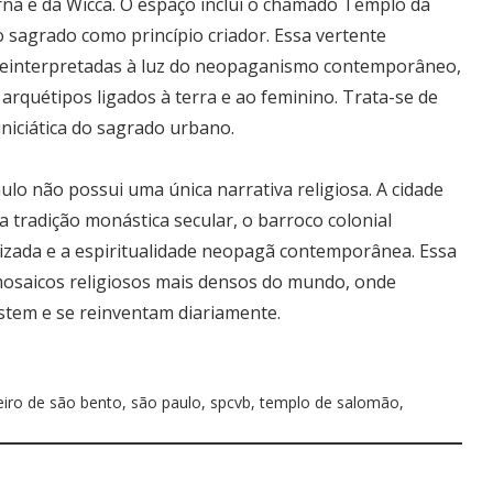
rna e da Wicca. O espaço inclui o chamado Templo da
 sagrado como princípio criador. Essa vertente
s reinterpretadas à luz do neopaganismo contemporâneo,
arquétipos ligados à terra e ao feminino. Trata-se de
niciática do sagrado urbano.
lo não possui uma única narrativa religiosa. A cidade
a tradição monástica secular, o barroco colonial
alizada e a espiritualidade neopagã contemporânea. Essa
osaicos religiosos mais densos do mundo, onde
stem e se reinventam diariamente.
iro de são bento
,
são paulo
,
spcvb
,
templo de salomão
,