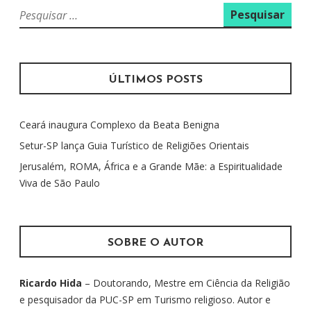
P
e
s
q
u
ÚLTIMOS POSTS
i
s
Ceará inaugura Complexo da Beata Benigna
a
r
Setur-SP lança Guia Turístico de Religiões Orientais
p
Jerusalém, ROMA, África e a Grande Mãe: a Espiritualidade
o
Viva de São Paulo
r
:
SOBRE O AUTOR
Ricardo Hida
– Doutorando, Mestre em Ciência da Religião
e pesquisador da PUC-SP em Turismo religioso. Autor e