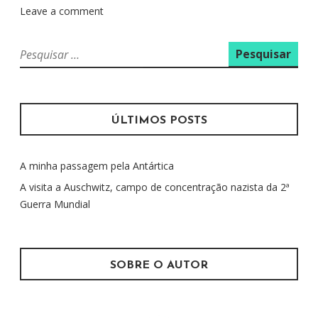
Leave a comment
P
e
s
q
u
ÚLTIMOS POSTS
i
s
A minha passagem pela Antártica
a
r
A visita a Auschwitz, campo de concentração nazista da 2ª
p
Guerra Mundial
o
r
:
SOBRE O AUTOR