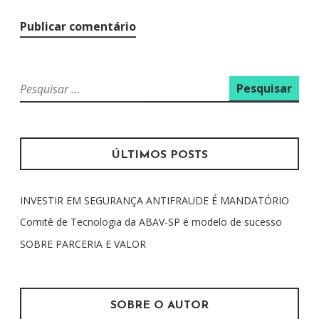
P
e
s
q
u
ÚLTIMOS POSTS
i
s
INVESTIR EM SEGURANÇA ANTIFRAUDE É MANDATÓRIO
a
r
Comitê de Tecnologia da ABAV-SP é modelo de sucesso
p
SOBRE PARCERIA E VALOR
o
r
:
SOBRE O AUTOR