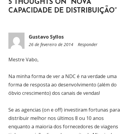
5 THOUGHTS ON “
NOVA
O
CAPACIDADE DE DISTRIBUIÇÃO
”
D
E
P
Gustavo Syllos
O
26 de fevereiro de 2014
1
Responder
S
3
T
:
Mestre Vabo,
0
6
Na minha forma de ver a NDC é na verdade uma
forma de resposta ao desenvolvimento (além do
óbvio crescimento) dos canais de vendas!
Se as agencias (on e off) investiram fortunas para
distribuir melhor nos últimos 8 ou 10 anos
enquanto a maioria dos fornecedores de viagens