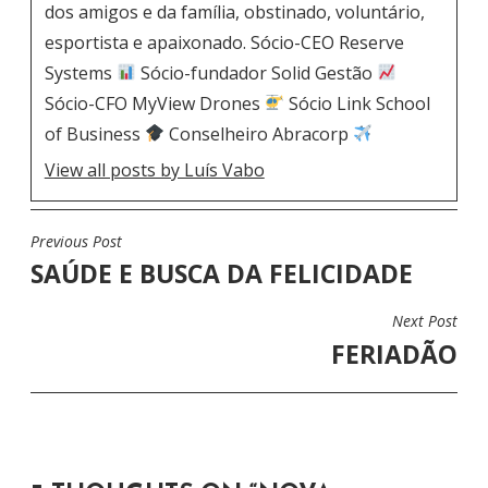
dos amigos e da família, obstinado, voluntário,
esportista e apaixonado. Sócio-CEO Reserve
Systems
Sócio-fundador Solid Gestão
Sócio-CFO MyView Drones
Sócio Link School
of Business
Conselheiro Abracorp
View all posts by Luís Vabo
Previous Post
N
SAÚDE E BUSCA DA FELICIDADE
A
V
Next Post
E
FERIADÃO
G
A
Ç
Ã