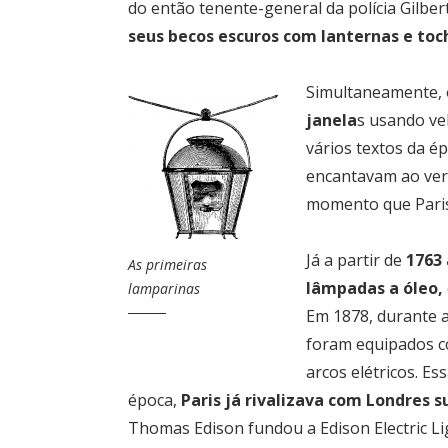
do então tenente-general da polícia Gilbe
seus becos escuros com lanternas e toc
Simultaneamente,
janela
s usando ve
vários textos da é
encantavam ao ver
momento que Paris 
Já a partir de
1763 
As primeiras
lâmpadas a óleo,
lamparinas
Em 1878, durante a
foram equipados co
arcos elétricos. E
época,
Paris já rivalizava com Londres
Thomas Edison fundou a Edison Electric L