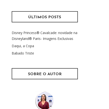
s
m
q
u
ÚLTIMOS POSTS
i
s
Disney Princess® Cavalcade: novidade na
a
Disneyland® Paris- Imagens Exclusivas
r
p
Daqui, a Copa
o
Babado Triste
r
:
SOBRE O AUTOR