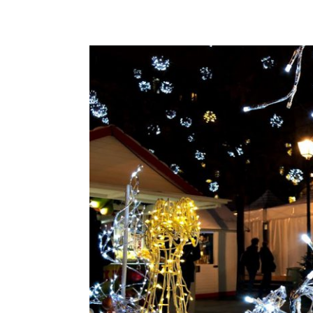
r
p
o
r
: