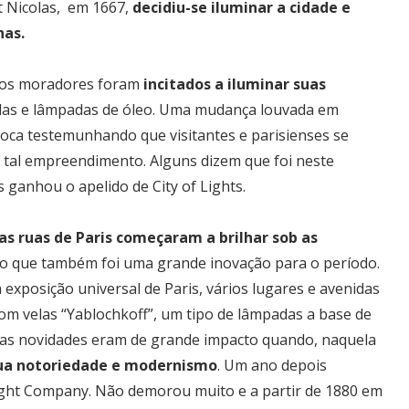
rt Nicolas, em 1667,
decidiu-se iluminar a cidade e
has.
 os moradores foram
incitados a iluminar suas
las e lâmpadas de óleo. Uma mudança louvada em
poca testemunhando que visitantes e parisienses se
 tal empreendimento. Alguns dizem que foi neste
ganhou o apelido de City of Lights.
as ruas de Paris começaram a brilhar sob as
o que também foi uma grande inovação para o período.
 exposição universal de Paris, vários lugares e avenidas
m velas “Yablochkoff”, um tipo de lâmpadas a base de
ssas novidades eram de grande impacto quando, naquela
 sua notoriedade e modernismo
. Um ano depois
ight Company. Não demorou muito e a partir de 1880 em