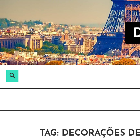
S
k
i
p
t
o
c
o
S
n
P
e
t
e
Blogosfera PANROTAS
DIRETO DE P
a
e
s
r
n
q
c
t
u
h
i
s
TAG:
DECORAÇÕES DE
a