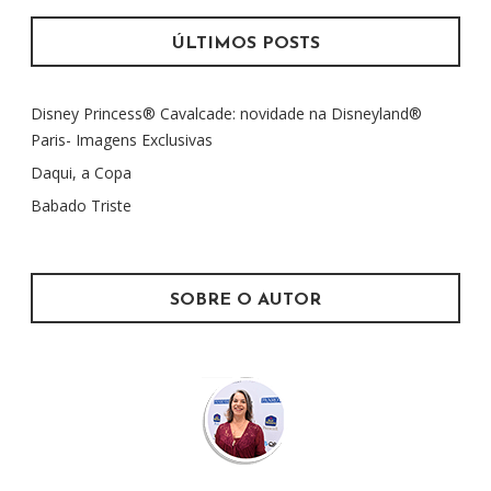
q
Ç
u
ÚLTIMOS POSTS
Ã
i
O
s
Disney Princess® Cavalcade: novidade na Disneyland®
a
P
Paris- Imagens Exclusivas
r
O
p
Daqui, a Copa
R
o
Babado Triste
P
r
O
:
S
SOBRE O AUTOR
T
S