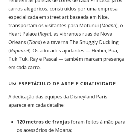
refletem as paletas de cores de cada Princesa. Já os
carros alegóricos, construídos por uma empresa
especializada em street art baseada em Nice,
transportam os visitantes para Motunui (
Moana
), o
Heart Palace (
Raya
), as vibrantes ruas de Nova
Orleans (
Tiana
) e a taverna The Snuggly Duckling
(
Rapunzel
). Os adorados ajudantes — Heihei, Pua,
Tuk Tuk, Ray e Pascal — também marcam presença
em cada carro.
UM ESPETÁCULO DE ARTE E CRIATIVIDADE
A dedicação das equipes da Disneyland Paris
aparece em cada detalhe:
120 metros de franjas
foram feitos à mão para
os acessórios de Moana;