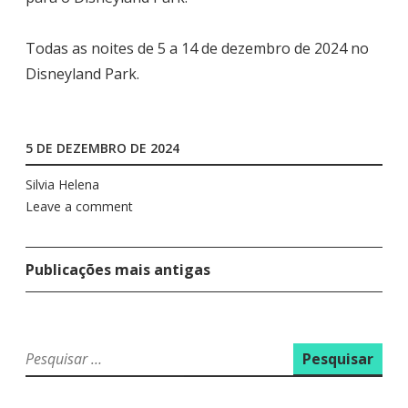
Todas as noites de 5 a 14 de dezembro de 2024 no
Disneyland Park.
5 DE DEZEMBRO DE 2024
Silvia Helena
Leave a comment
Publicações mais antigas
N
A
V
E
P
e
G
s
A