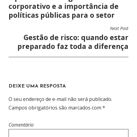
corporativo e a importância de
E
políticas públicas para o setor
G
A
Next Post
Ç
Gestão de risco: quando estar
Ã
preparado faz toda a diferença
O
D
E
P
DEIXE UMA RESPOSTA
O
S
O seu endereço de e-mail não será publicado.
T
Campos obrigatórios são marcados com
*
Comentário