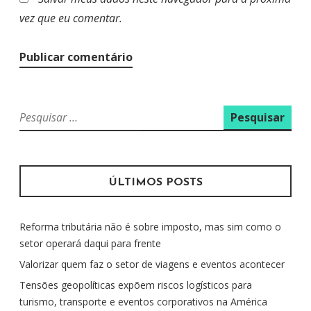
vez que eu comentar.
P
e
s
q
u
ÚLTIMOS POSTS
i
s
Reforma tributária não é sobre imposto, mas sim como o
a
setor operará daqui para frente
r
p
Valorizar quem faz o setor de viagens e eventos acontecer
o
Tensões geopolíticas expõem riscos logísticos para
r
turismo, transporte e eventos corporativos na América