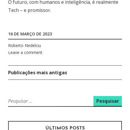
O futuro, com humanos e inteligência, é realmente
Tech – e promissor.
16 DE MARÇO DE 2023
Roberto Nedelciu
Leave a comment
Publicações mais antigas
N
A
V
E
P
e
G
s
A
q
Ç
u
ÚLTIMOS POSTS