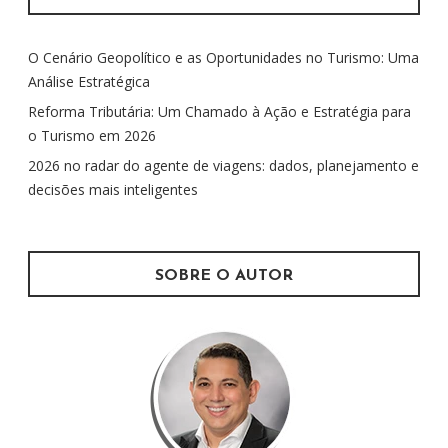
Ã
i
O
s
O Cenário Geopolítico e as Oportunidades no Turismo: Uma
a
P
Análise Estratégica
r
O
p
Reforma Tributária: Um Chamado à Ação e Estratégia para
R
o
o Turismo em 2026
P
r
2026 no radar do agente de viagens: dados, planejamento e
O
:
decisões mais inteligentes
S
T
S
SOBRE O AUTOR