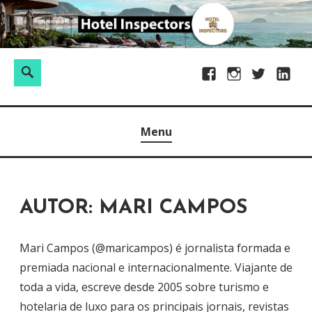
S
k
i
P
p
S
F
I
T
L
e
t
e
a
n
w
i
s
o
a
Blogosfera PANROTAS
HOTEL INSPECTORS
c
s
i
n
q
c
r
Menu
e
t
t
k
u
o
c
b
a
t
e
i
n
h
o
g
e
d
s
t
o
r
r
I
a
e
AUTOR:
MARI CAMPOS
k
a
n
r
n
m
p
t
Mari Campos (@maricampos) é jornalista formada e
o
premiada nacional e internacionalmente. Viajante de
r
toda a vida, escreve desde 2005 sobre turismo e
:
hotelaria de luxo para os principais jornais, revistas