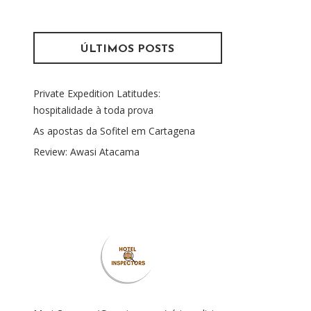
s
m
q
u
ÚLTIMOS POSTS
i
s
Private Expedition Latitudes:
a
hospitalidade à toda prova
r
p
As apostas da Sofitel em Cartagena
o
Review: Awasi Atacama
r
: