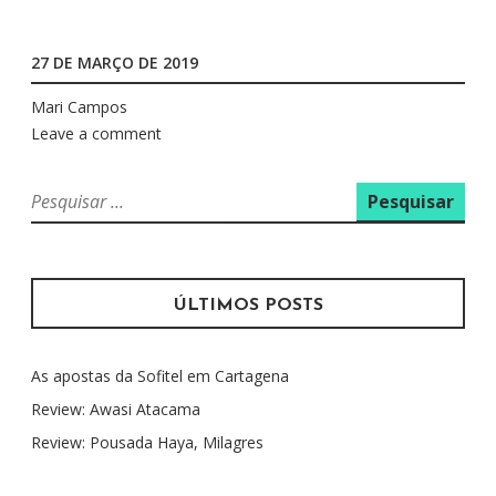
27 DE MARÇO DE 2019
Mari Campos
Leave a comment
P
e
s
q
u
ÚLTIMOS POSTS
i
s
As apostas da Sofitel em Cartagena
a
r
Review: Awasi Atacama
p
Review: Pousada Haya, Milagres
o
r