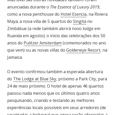
anunciadas durante o
The Essence of Luxury 2019
,
como a nova penthouse do
Hotel Esencia
, na Riviera
Maya; a nova villa de 5 quartos do
Singita
no
Zimbábue (a rede também abrirá novo lodge em
Ruanda em agosto); o início das celebrações dos 50
anos do
Pulitzer Amsterdam
(comemorados no ano
que vem) ou as novas villas do
Goldeneye Resort
, na
Jamaica.
O evento confirmou também a esperada abertura
do
The Lodge at Blue Sky
, próximo a Park City, para
24 de maio próximo. O hotel de apenas 46 quartos
passou nada menos que os últimos quatro anos
pesquisando, criando e testando as melhores
experiências locais possíveis em seus arredores (de
cavalgadas a heliyoga) que agora serão oferecidas a