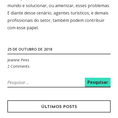
mundo e solucionar, ou amenizar, esses problemas.
E diante desse cenário, agentes turísticos, e demais
profissionais do setor, também podem contribuir
com esse papel.
25 DE OUTUBRO DE 2018
Jeanine Pires
2 Comments
P
e
s
q
u
ÚLTIMOS POSTS
i