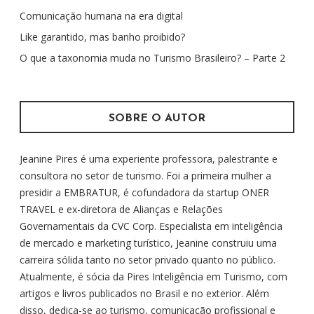
s
Comunicação humana na era digital
a
r
Like garantido, mas banho proibido?
p
O que a taxonomia muda no Turismo Brasileiro? – Parte 2
o
r
:
SOBRE O AUTOR
Jeanine Pires é uma experiente professora, palestrante e
consultora no setor de turismo. Foi a primeira mulher a
presidir a EMBRATUR, é cofundadora da startup ONER
TRAVEL e ex-diretora de Alianças e Relações
Governamentais da CVC Corp. Especialista em inteligência
de mercado e marketing turístico, Jeanine construiu uma
carreira sólida tanto no setor privado quanto no público.
Atualmente, é sócia da Pires Inteligência em Turismo, com
artigos e livros publicados no Brasil e no exterior. Além
disso, dedica-se ao turismo, comunicação profissional e