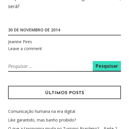
será?
30 DE NOVEMBRO DE 2014
Jeanine Pires
Leave a comment
P
e
s
q
u
ÚLTIMOS POSTS
i
s
Comunicação humana na era digital
a
r
Like garantido, mas banho proibido?
p
O que a taxonomia muda no Turismo Brasileiro? – Parte 2