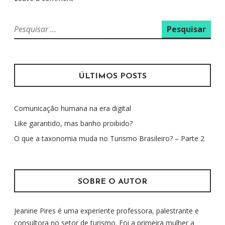
P
e
s
q
u
ÚLTIMOS POSTS
i
s
Comunicação humana na era digital
a
r
Like garantido, mas banho proibido?
p
O que a taxonomia muda no Turismo Brasileiro? – Parte 2
o
r
:
SOBRE O AUTOR
Jeanine Pires é uma experiente professora, palestrante e
consultora no setor de turismo. Foi a primeira mulher a