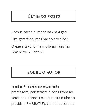
s
m
q
u
ÚLTIMOS POSTS
i
s
Comunicação humana na era digital
a
r
Like garantido, mas banho proibido?
p
O que a taxonomia muda no Turismo
o
Brasileiro? – Parte 2
r
:
SOBRE O AUTOR
Jeanine Pires é uma experiente
professora, palestrante e consultora no
setor de turismo. Foi a primeira mulher a
presidir a EMBRATUR, é cofundadora da