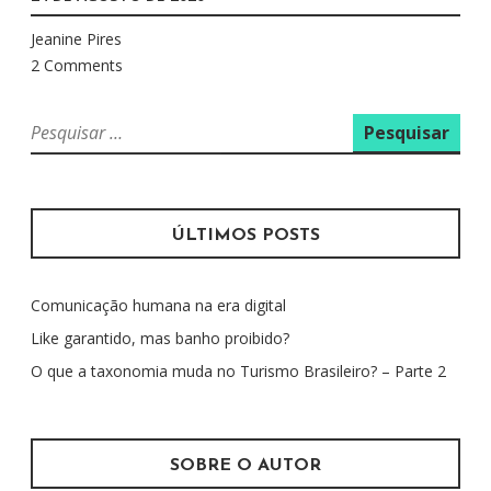
Jeanine Pires
2 Comments
P
e
s
q
u
ÚLTIMOS POSTS
i
s
Comunicação humana na era digital
a
r
Like garantido, mas banho proibido?
p
O que a taxonomia muda no Turismo Brasileiro? – Parte 2
o
r
:
SOBRE O AUTOR