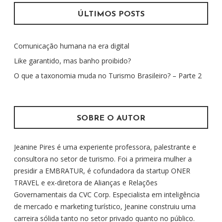
q
u
ÚLTIMOS POSTS
i
s
Comunicação humana na era digital
a
r
Like garantido, mas banho proibido?
p
O que a taxonomia muda no Turismo Brasileiro? – Parte 2
o
r
:
SOBRE O AUTOR
Jeanine Pires é uma experiente professora, palestrante e
consultora no setor de turismo. Foi a primeira mulher a
presidir a EMBRATUR, é cofundadora da startup ONER
TRAVEL e ex-diretora de Alianças e Relações
Governamentais da CVC Corp. Especialista em inteligência
de mercado e marketing turístico, Jeanine construiu uma
carreira sólida tanto no setor privado quanto no público.