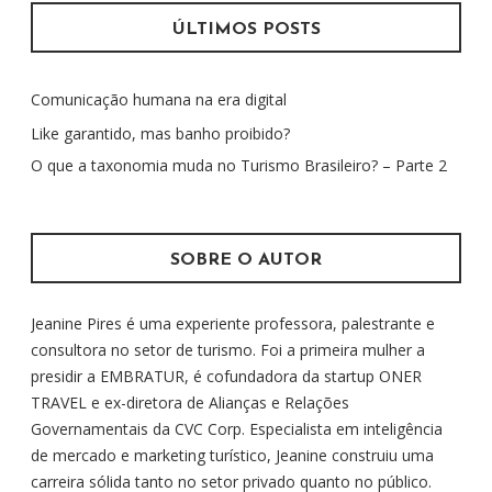
u
ÚLTIMOS POSTS
i
s
Comunicação humana na era digital
a
r
Like garantido, mas banho proibido?
p
O que a taxonomia muda no Turismo Brasileiro? – Parte 2
o
r
:
SOBRE O AUTOR
Jeanine Pires é uma experiente professora, palestrante e
consultora no setor de turismo. Foi a primeira mulher a
presidir a EMBRATUR, é cofundadora da startup ONER
TRAVEL e ex-diretora de Alianças e Relações
Governamentais da CVC Corp. Especialista em inteligência
de mercado e marketing turístico, Jeanine construiu uma
carreira sólida tanto no setor privado quanto no público.