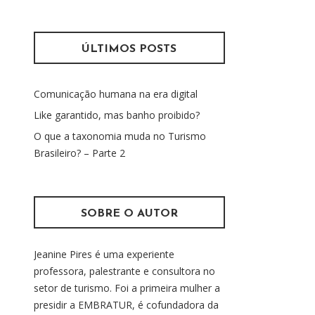
s
m
q
u
ÚLTIMOS POSTS
i
s
Comunicação humana na era digital
a
r
Like garantido, mas banho proibido?
p
O que a taxonomia muda no Turismo
o
Brasileiro? – Parte 2
r
:
SOBRE O AUTOR
Jeanine Pires é uma experiente
professora, palestrante e consultora no
setor de turismo. Foi a primeira mulher a
presidir a EMBRATUR, é cofundadora da