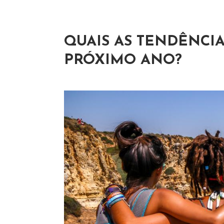
r
p
o
QUAIS AS TENDÊNCIA
r
PRÓXIMO ANO?
: