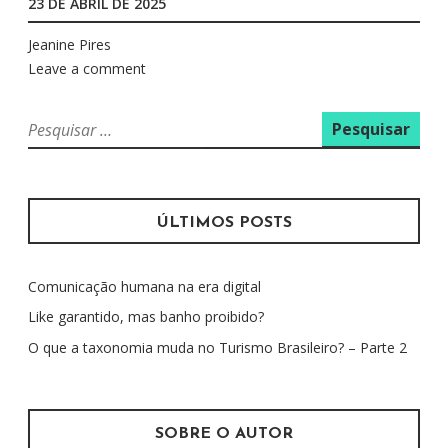
23 DE ABRIL DE 2025
Jeanine Pires
Leave a comment
P
e
s
q
u
ÚLTIMOS POSTS
i
s
Comunicação humana na era digital
a
r
Like garantido, mas banho proibido?
p
O que a taxonomia muda no Turismo Brasileiro? – Parte 2
o
r
:
SOBRE O AUTOR