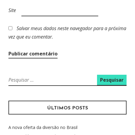
Site
Salvar meus dados neste navegador para a próxima
vez que eu comentar.
P
e
s
q
u
ÚLTIMOS POSTS
i
s
A nova oferta da diversão no Brasil
a