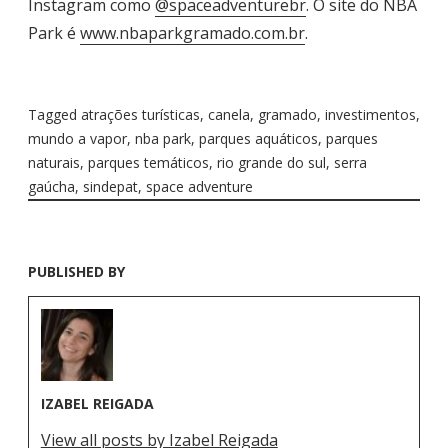
Instagram como
@spaceadventurebr
. O site do NBA
Park é
www.nbaparkgramado.com.br
.
Tagged
atrações turísticas
,
canela
,
gramado
,
investimentos
,
mundo a vapor
,
nba park
,
parques aquáticos
,
parques
naturais
,
parques temáticos
,
rio grande do sul
,
serra
gaúcha
,
sindepat
,
space adventure
PUBLISHED BY
IZABEL REIGADA
View all posts by Izabel Reigada