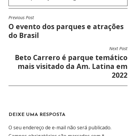
Previous Post
N
O evento dos parques e atrações
A
do Brasil
V
E
Next Post
G
Beto Carrero é parque temático
A
mais visitado da Am. Latina em
Ç
2022
Ã
O
D
E
DEIXE UMA RESPOSTA
P
O
O seu endereço de e-mail não será publicado.
S
Campos obrigatórios são marcados com
*