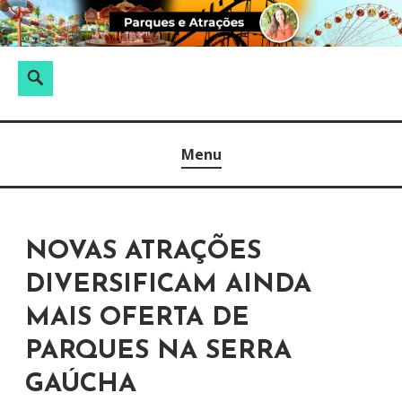
S
k
i
P
S
p
e
e
t
s
a
PARQUES E ATRAÇÕES
o
q
r
Menu
c
u
c
o
i
h
n
s
t
a
NOVAS ATRAÇÕES
e
r
DIVERSIFICAM AINDA
n
p
t
MAIS OFERTA DE
o
PARQUES NA SERRA
r
:
GAÚCHA