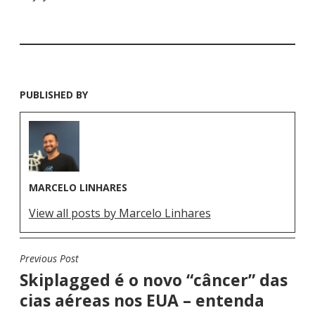
PUBLISHED BY
MARCELO LINHARES
View all posts by Marcelo Linhares
Previous Post
N
Skiplagged é o novo “câncer” das
A
cias aéreas nos EUA – entenda
V