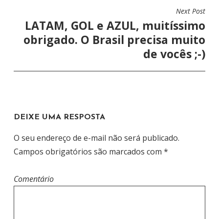
E
Next Post
G
LATAM, GOL e AZUL, muitíssimo
A
obrigado. O Brasil precisa muito
Ç
de vocês ;-)
Ã
O
D
E
DEIXE UMA RESPOSTA
P
O
O seu endereço de e-mail não será publicado.
S
Campos obrigatórios são marcados com
*
T
Comentário