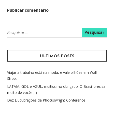
P
e
s
q
u
ÚLTIMOS POSTS
i
s
Viajar a trabalho está na moda, e vale bilhões em Wall
a
Street
r
p
LATAM, GOL e AZUL, muitíssimo obrigado. O Brasil precisa
o
muito de vocês ;-)
r
Dez Elucubrações da Phocuswright Conference
: