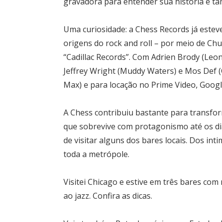
gravadora para entender sua história e t
Uma curiosidade: a Chess Records já esteve
origens do rock and roll – por meio de Chu
“Cadillac Records”. Com Adrien Brody (Leo
Jeffrey Wright (Muddy Waters) e Mos Def (
Max) e para locação no Prime Video, Googl
A Chess contribuiu bastante para transfor
que sobrevive com protagonismo até os dia
de visitar alguns dos bares locais. Dos in
toda a metrópole.
Visitei Chicago e estive em três bares com
ao jazz. Confira as dicas.