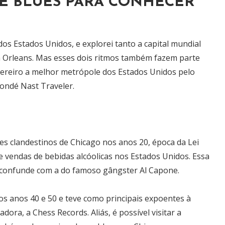
 E BLUES PARA CONHECER
 dos Estados Unidos, e explorei tanto a capital mundial
a Orleans. Mas esses dois ritmos também fazem parte
evereiro a melhor metrópole dos Estados Unidos pelo
Condé Nast Traveler.
es clandestinos de Chicago nos anos 20, época da Lei
 e vendas de bebidas alcóolicas nos Estados Unidos. Essa
 se confunde com a do famoso gângster Al Capone.
os anos 40 e 50 e teve como principais expoentes à
ora, a Chess Records. Aliás, é possível visitar a