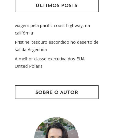
u
ÚLTIMOS POSTS
i
s
viagem pela pacific coast highway, na
a
califórnia
r
p
Pristine: tesouro escondido no deserto de
o
sal da Argentina
r
A melhor classe executiva dos EUA:
:
United Polaris
SOBRE O AUTOR