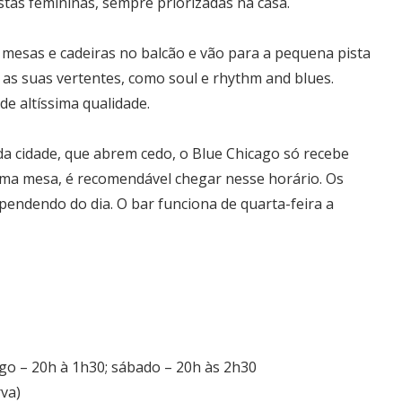
stas femininas, sempre priorizadas na casa.
esas e cadeiras no balcão e vão para a pequena pista
 as suas vertentes, como soul e rhythm and blues.
de altíssima qualidade.
a cidade, que abrem cedo, o Blue Chicago só recebe
r uma mesa, é recomendável chegar nesse horário. Os
endendo do dia. O bar funciona de quarta-feira a
ngo – 20h à 1h30; sábado – 20h às 2h30
rva)