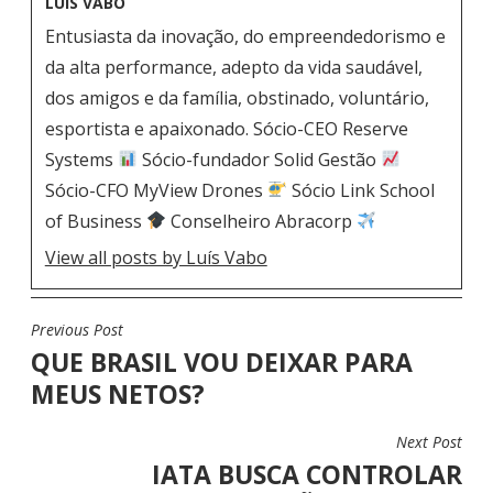
LUÍS VABO
Entusiasta da inovação, do empreendedorismo e
da alta performance, adepto da vida saudável,
dos amigos e da família, obstinado, voluntário,
esportista e apaixonado. Sócio-CEO Reserve
Systems
Sócio-fundador Solid Gestão
Sócio-CFO MyView Drones
Sócio Link School
of Business
Conselheiro Abracorp
View all posts by Luís Vabo
Previous Post
N
QUE BRASIL VOU DEIXAR PARA
A
MEUS NETOS?
V
E
Next Post
G
IATA BUSCA CONTROLAR