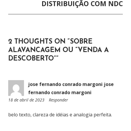
A
DISTRIBUIÇÃO COM NDC
Ç
Ã
O
D
2 THOUGHTS ON “
SOBRE
E
ALAVANCAGEM OU “VENDA A
P
DESCOBERTO”
”
O
S
T
jose fernando conrado margoni jose
fernando conrado margoni
18 de abril de 2023
0
Responder
9
:
belo texto, clareza de idéias e analogia perfeita.
3
5