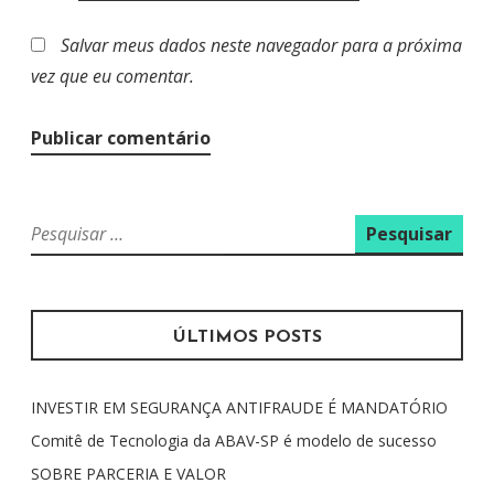
Salvar meus dados neste navegador para a próxima
vez que eu comentar.
P
e
s
q
u
ÚLTIMOS POSTS
i
s
INVESTIR EM SEGURANÇA ANTIFRAUDE É MANDATÓRIO
a
r
Comitê de Tecnologia da ABAV-SP é modelo de sucesso
p
SOBRE PARCERIA E VALOR
o