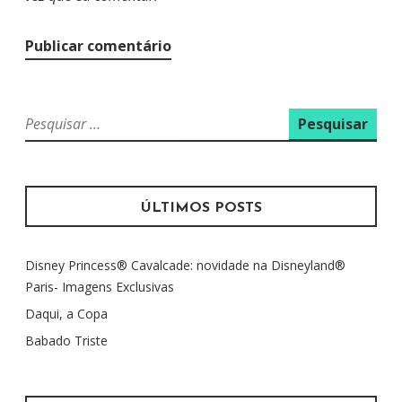
P
e
s
q
u
ÚLTIMOS POSTS
i
s
Disney Princess® Cavalcade: novidade na Disneyland®
a
Paris- Imagens Exclusivas
r
p
Daqui, a Copa
o
Babado Triste
r
: