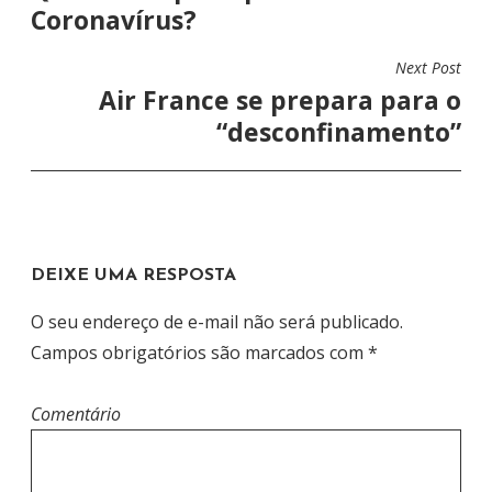
Coronavírus?
V
E
Next Post
G
Air France se prepara para o
A
“desconfinamento”
Ç
Ã
O
D
DEIXE UMA RESPOSTA
E
P
O seu endereço de e-mail não será publicado.
O
Campos obrigatórios são marcados com
*
S
T
Comentário