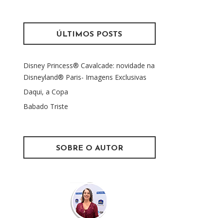
s
m
q
u
ÚLTIMOS POSTS
i
s
Disney Princess® Cavalcade: novidade na
a
Disneyland® Paris- Imagens Exclusivas
r
p
Daqui, a Copa
o
Babado Triste
r
:
SOBRE O AUTOR