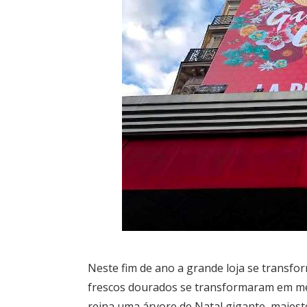
Neste fim de ano a grande loja se trans
frescos dourados se transformaram em mel
reina uma árvore de Natal gigante, majesto