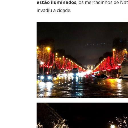
estão iluminados
, os mercadinhos de Na
invadiu a cidade.