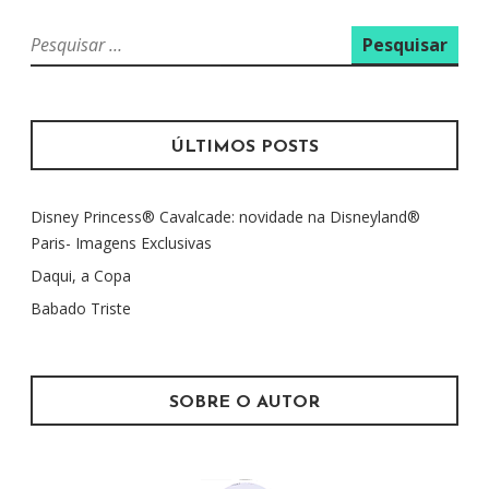
P
e
s
q
u
ÚLTIMOS POSTS
i
s
Disney Princess® Cavalcade: novidade na Disneyland®
a
Paris- Imagens Exclusivas
r
p
Daqui, a Copa
o
Babado Triste
r
:
SOBRE O AUTOR