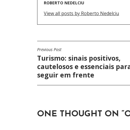
ROBERTO NEDELCIU
View all posts by Roberto Nedelciu
Previous Post
N
Turismo: sinais positivos,
A
cautelosos e essenciais par
V
seguir em frente
E
G
A
ONE THOUGHT ON “
O
Ç
Ã