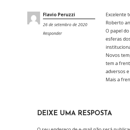
O
Flavio Peruzzi
Excelente t
D
Roberto an
26 de setembro de 2020
1
E
O papel do
4
Responder
:
esferas do
P
1
instituciona
O
3
Novos temp
S
tem a fren
adversos e
T
Mais a fren
DEIXE UMA RESPOSTA
O seu endereço de e-mail não será publica