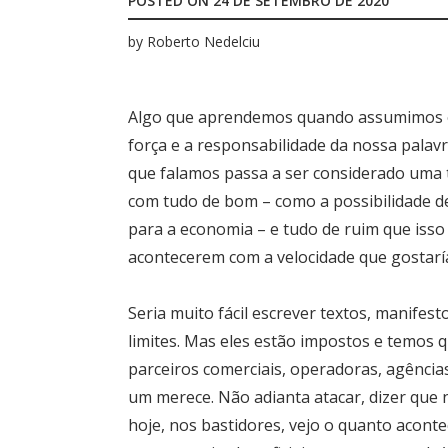
POSTED ON
24 DE SETEMBRO DE 2020
o
by
Roberto Nedelciu
r
:
Algo que aprendemos quando assumimos o 
força e a responsabilidade da nossa palavr
que falamos passa a ser considerado uma 
com tudo de bom – como a possibilidade d
para a economia – e tudo de ruim que isso 
acontecerem com a velocidade que gostar
Seria muito fácil escrever textos, manifes
limites. Mas eles estão impostos e temos q
parceiros comerciais, operadoras, agências
um merece. Não adianta atacar, dizer que n
hoje, nos bastidores, vejo o quanto aconte