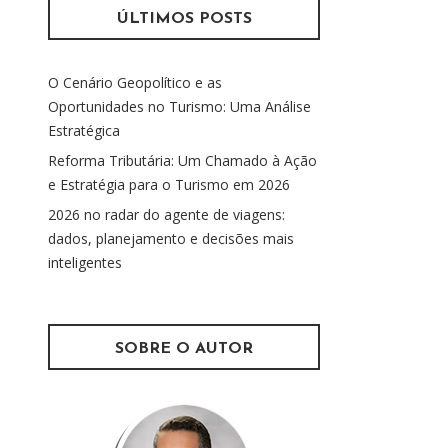
u
ÚLTIMOS POSTS
i
s
O Cenário Geopolítico e as
a
Oportunidades no Turismo: Uma Análise
r
Estratégica
p
o
Reforma Tributária: Um Chamado à Ação
r
e Estratégia para o Turismo em 2026
:
2026 no radar do agente de viagens:
dados, planejamento e decisões mais
inteligentes
SOBRE O AUTOR