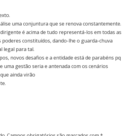
exto.
álise uma conjuntura que se renova constantemente.
 dirigente é acima de tudo representá-los em todas as
s poderes constituídos, dando-lhe o guarda-chuva
l legal para tal.
os, novos desafios e a entidade está de parabéns pq
te uma gestão seria e antenada com os cenários
 que ainda virão
te.
do.
Campos obrigatórios são marcados com
*