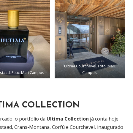
Ultima Courchevel. Foto: Mari
Gstaad. Foto: Mari Campos
Campos
TIMA COLLECTION
cado, o portfólio da
Ultima Collection
já conta hoje
taad, Crans-Montana, Corfú e Courchevel, inaugurado