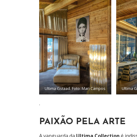
Ultima Gstaad. Foto: Mari Campos
Ultima 
.
PAIXÃO PELA ARTE
A vanguarda da
Ultima Collection
é indis