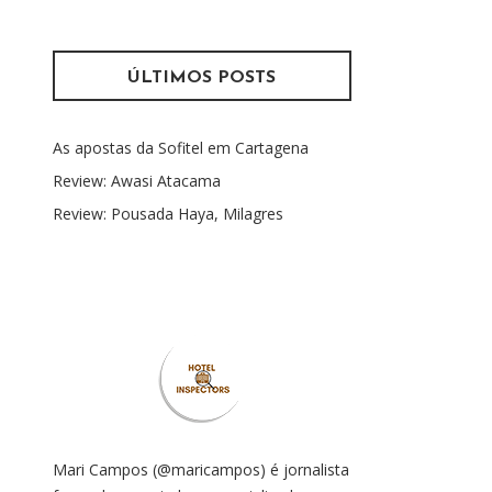
s
m
q
u
ÚLTIMOS POSTS
i
s
As apostas da Sofitel em Cartagena
a
r
Review: Awasi Atacama
p
Review: Pousada Haya, Milagres
o
r
:
Mari Campos (@maricampos) é jornalista