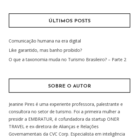
s
q
u
ÚLTIMOS POSTS
i
s
Comunicação humana na era digital
a
r
Like garantido, mas banho proibido?
p
O que a taxonomia muda no Turismo Brasileiro? – Parte 2
o
r
:
SOBRE O AUTOR
Jeanine Pires é uma experiente professora, palestrante e
consultora no setor de turismo. Foi a primeira mulher a
presidir a EMBRATUR, é cofundadora da startup ONER
TRAVEL e ex-diretora de Alianças e Relações
Governamentais da CVC Corp. Especialista em inteligência