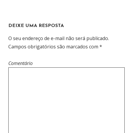
A
Ç
Ã
DEIXE UMA RESPOSTA
O
D
O seu endereço de e-mail não será publicado.
E
Campos obrigatórios são marcados com
*
P
O
Comentário
S
T