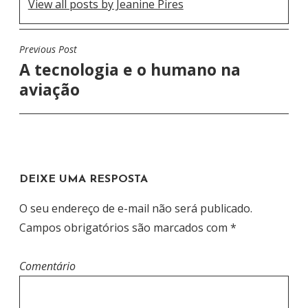
View all posts by Jeanine Pires
Previous Post
N
A tecnologia e o humano na
A
aviação
V
E
G
A
Ç
DEIXE UMA RESPOSTA
Ã
O seu endereço de e-mail não será publicado.
O
Campos obrigatórios são marcados com
*
D
E
Comentário
P
O