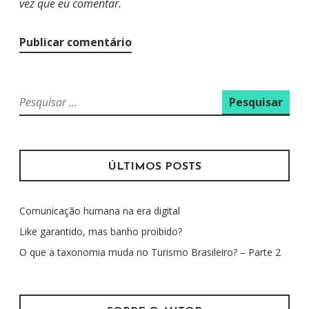
vez que eu comentar.
P
e
s
q
u
ÚLTIMOS POSTS
i
s
Comunicação humana na era digital
a
r
Like garantido, mas banho proibido?
p
O que a taxonomia muda no Turismo Brasileiro? – Parte 2
o
r
: