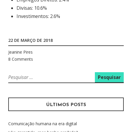
Divisas: 10.6%
Investimentos: 2.6%
22 DE MARÇO DE 2018
Jeanine Pires
8 Comments
P
e
s
q
u
ÚLTIMOS POSTS
i
s
Comunicação humana na era digital
a