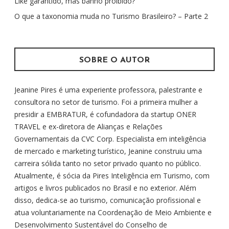
r
Like garantido, mas banho proibido?
p
O que a taxonomia muda no Turismo Brasileiro? – Parte 2
o
r
:
SOBRE O AUTOR
Jeanine Pires é uma experiente professora, palestrante e
consultora no setor de turismo. Foi a primeira mulher a
presidir a EMBRATUR, é cofundadora da startup ONER
TRAVEL e ex-diretora de Alianças e Relações
Governamentais da CVC Corp. Especialista em inteligência
de mercado e marketing turístico, Jeanine construiu uma
carreira sólida tanto no setor privado quanto no público.
Atualmente, é sócia da Pires Inteligência em Turismo, com
artigos e livros publicados no Brasil e no exterior. Além
disso, dedica-se ao turismo, comunicação profissional e
atua voluntariamente na Coordenação de Meio Ambiente e
Desenvolvimento Sustentável do Conselho de