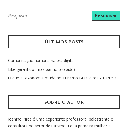
P
e
s
q
u
ÚLTIMOS POSTS
i
s
Comunicação humana na era digital
a
r
Like garantido, mas banho proibido?
p
O que a taxonomia muda no Turismo Brasileiro? – Parte 2
o
r
:
SOBRE O AUTOR
Jeanine Pires é uma experiente professora, palestrante e
consultora no setor de turismo. Foi a primeira mulher a