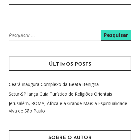
Ã
O
D
P
E
e
P
s
O
q
S
u
ÚLTIMOS POSTS
i
T
s
Ceará inaugura Complexo da Beata Benigna
a
r
Setur-SP lança Guia Turístico de Religiões Orientais
p
Jerusalém, ROMA, África e a Grande Mãe: a Espiritualidade
o
Viva de São Paulo
r
:
SOBRE O AUTOR