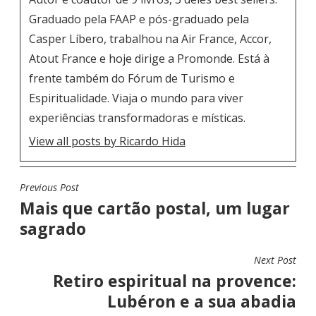
Graduado pela FAAP e pós-graduado pela
Casper Líbero, trabalhou na Air France, Accor,
Atout France e hoje dirige a Promonde. Está à
frente também do Fórum de Turismo e
Espiritualidade. Viaja o mundo para viver
experiências transformadoras e místicas.
View all posts by Ricardo Hida
Previous Post
N
Mais que cartão postal, um lugar
A
sagrado
V
E
Next Post
G
Retiro espiritual na provence:
A
Lubéron e a sua abadia
Ç