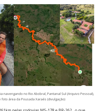
lia navengando no Rio Abobral, Pantanal Sul (Arquivo Pessoal),
 e foto área da Pousada Xaraés (divulgação)
261km pelas rodovias MS-178 e BR-262
, o que