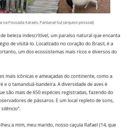
ada na Pousada Xaraés, Pantanal Sul (arquivo pessoal)
e beleza indescritível, um paraíso natural que encanta
gio de visitá-lo. Localizado no coração do Brasil, é a
ortanto, um dos ecossistemas mais ricos e diversos do
es mais icônicas e ameaçadas do continente, como a
aré e o tamanduá-bandeira. A diversidade de aves é
e são mais de 650 espécies registradas, fazendo do
servadores de pássaros. E um local repleto de sons,
ilêncio”.
olheu a mim, meu marido, nosso caçula Rafael (14, que