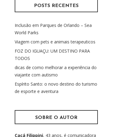
u
POSTS RECENTES
i
s
Inclusão em Parques de Orlando – Sea
a
World Parks
r
p
Viagem com pets e animais terapeuticos
o
FOZ DO IGUAÇU: UM DESTINO PARA
r
TODOS
:
dicas de como melhorar a experiência do
viajante com autismo
Espírito Santo: o novo destino do turismo
de esporte e aventura
SOBRE O AUTOR
Cacá Filippini
, 43 anos, é comunicadora