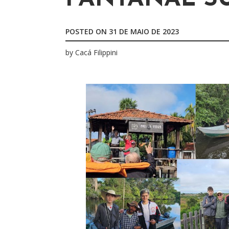
o
r
POSTED ON
31 DE MAIO DE 2023
:
by
Cacá Filippini