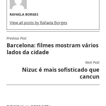
RAFAELA BORGES
View all posts by Rafaela Borges
Previous Post
N
Barcelona: filmes mostram vários
A
lados da cidade
V
E
Next Post
G
Nizuc é mais sofisticado que
A
cancun
Ç
Ã
O
D