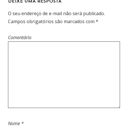
DEIXE UMA RESPOSTA
E
P
O seu endereço de e-mail não será publicado.
O
Campos obrigatórios são marcados com
*
S
T
Comentário
Nome
*