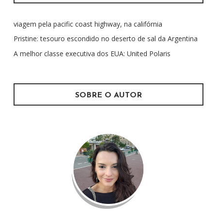
i
s
viagem pela pacific coast highway, na califórnia
a
r
Pristine: tesouro escondido no deserto de sal da Argentina
p
A melhor classe executiva dos EUA: United Polaris
o
r
:
SOBRE O AUTOR