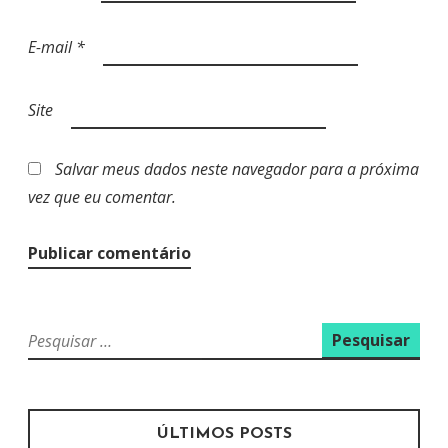
E-mail
*
Site
Salvar meus dados neste navegador para a próxima
vez que eu comentar.
P
e
s
q
u
ÚLTIMOS POSTS