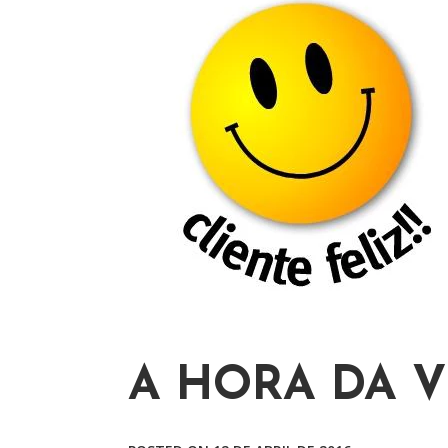
r
p
o
r
:
A HORA DA 