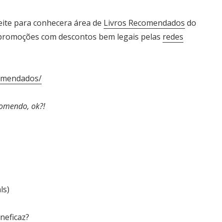
eite para conhecera área de
Livros Recomendados
do
e promoções com descontos bem legais pelas
redes
comendados/
comendo, ok?!
ls)
neficaz?