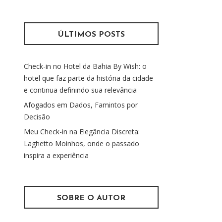
s
m
q
u
ÚLTIMOS POSTS
i
s
Check-in no Hotel da Bahia By Wish: o
a
hotel que faz parte da história da cidade
r
e continua definindo sua relevância
p
o
Afogados em Dados, Famintos por
r
Decisão
:
Meu Check-in na Elegância Discreta:
Laghetto Moinhos, onde o passado
inspira a experiência
SOBRE O AUTOR