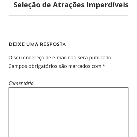
A
Seleção de Atrações Imperdíveis
Ç
Ã
O
D
DEIXE UMA RESPOSTA
E
P
O seu endereço de e-mail não será publicado.
O
Campos obrigatórios são marcados com
*
S
T
Comentário