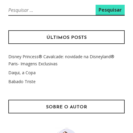
P
e
s
q
u
ÚLTIMOS POSTS
i
s
Disney Princess® Cavalcade: novidade na Disneyland®
a
Paris- Imagens Exclusivas
r
p
Daqui, a Copa
o
Babado Triste
r
:
SOBRE O AUTOR