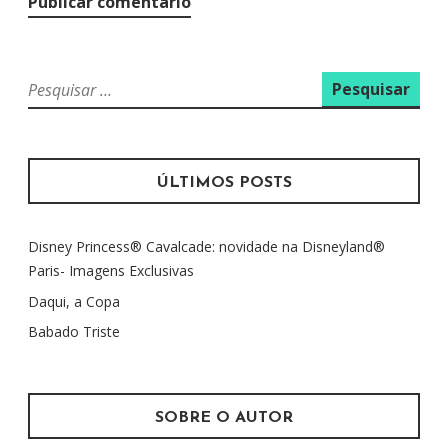
P
e
s
q
u
ÚLTIMOS POSTS
i
s
Disney Princess® Cavalcade: novidade na Disneyland®
a
Paris- Imagens Exclusivas
r
p
Daqui, a Copa
o
Babado Triste
r
:
SOBRE O AUTOR