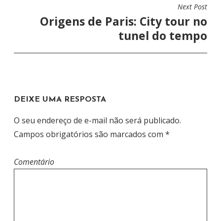
E
Next Post
G
Origens de Paris: City tour no
A
tunel do tempo
Ç
Ã
O
D
DEIXE UMA RESPOSTA
E
P
O seu endereço de e-mail não será publicado.
O
Campos obrigatórios são marcados com
*
S
T
Comentário