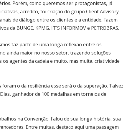
rios. Porém, como queremos ser protagonistas, já
ativas, acredito, foi criação do grupo Client Advisory
nais de diálogo entre os clientes e a entidade. Fazem
cutivos da BUNGE, KPMG, IT´S INFORMOV e PETROBRAS.
smos faz parte de uma longa reflexão entre os
o ainda maior no nosso setor, trazendo soluções
 os agentes da cadeia e muito, mas muita, criatividade
s foram o da resiliência esse será o da superação. Talvez
l Dias, ganhador de 100 medalhas em torneios de
abalhos na Convenção. Falou de sua longa história, sua
 vencedoras. Entre muitas, destaco aqui uma passagem