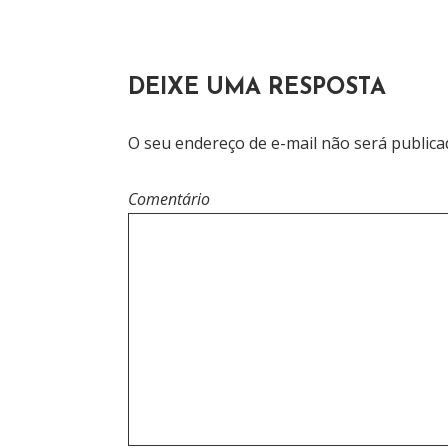
G
A
DEIXE UMA RESPOSTA
Ç
Ã
O seu endereço de e-mail não será publica
O
Comentário
D
E
P
O
S
T