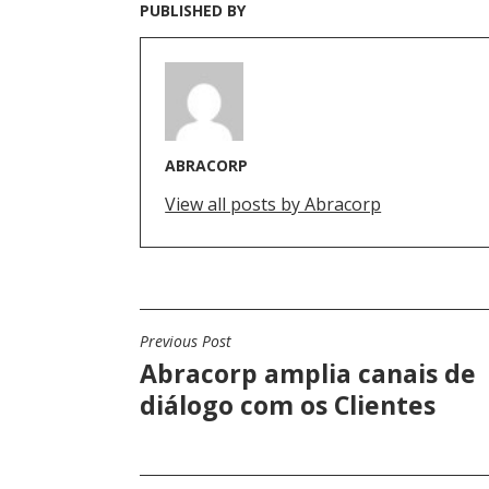
PUBLISHED BY
ABRACORP
View all posts by Abracorp
Previous Post
N
Abracorp amplia canais de
A
diálogo com os Clientes
V
E