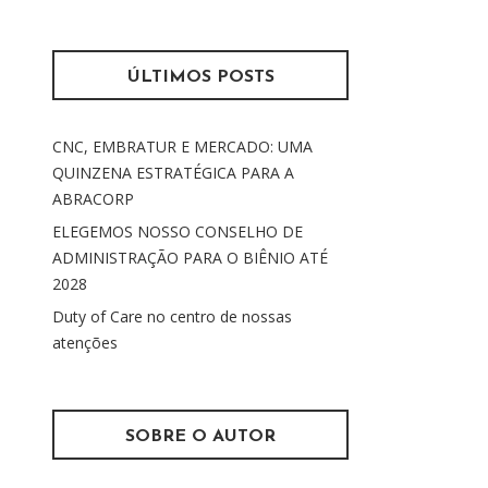
s
m
q
u
ÚLTIMOS POSTS
i
s
CNC, EMBRATUR E MERCADO: UMA
a
QUINZENA ESTRATÉGICA PARA A
r
ABRACORP
p
o
ELEGEMOS NOSSO CONSELHO DE
r
ADMINISTRAÇÃO PARA O BIÊNIO ATÉ
:
2028
Duty of Care no centro de nossas
atenções
SOBRE O AUTOR