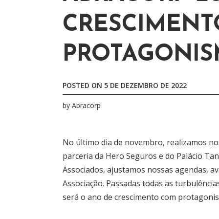
r
CRESCIMENT
p
o
r
PROTAGONI
:
POSTED ON
5 DE DEZEMBRO DE 2022
by
Abracorp
No último dia de novembro, realizamos n
parceria da Hero Seguros e do Palácio T
Associados, ajustamos nossas agendas, av
Associação. Passadas todas as turbulência
será o ano de crescimento com protagoni