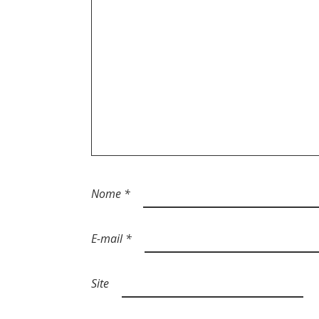
O
S
T
Nome
*
E-mail
*
Site