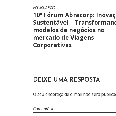
Previous Post
N
10º Fórum Abracorp: Inova
A
Sustentável – Transforman
V
modelos de negócios no
mercado de Viagens
E
Corporativas
G
A
Ç
Ã
DEIXE UMA RESPOSTA
O
O seu endereço de e-mail não será publica
D
E
Comentário
P