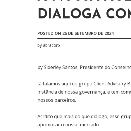
r
DIALOGA CO
p
o
r
POSTED ON
26 DE SETEMBRO DE 2024
:
by
abracorp
by Siderley Santos, Presidente do Conselh
Já falamos aqui do grupo Client Advisory 
instância de nossa governança, e tem como
nossos parceiros.
Acrdito que mais do que diálogo, esse gr
aprimorar o nosso mercado.