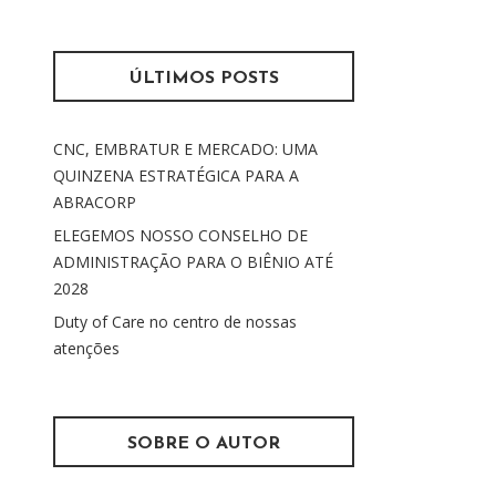
s
m
q
u
ÚLTIMOS POSTS
i
s
CNC, EMBRATUR E MERCADO: UMA
a
QUINZENA ESTRATÉGICA PARA A
r
ABRACORP
p
o
ELEGEMOS NOSSO CONSELHO DE
r
ADMINISTRAÇÃO PARA O BIÊNIO ATÉ
:
2028
Duty of Care no centro de nossas
atenções
SOBRE O AUTOR