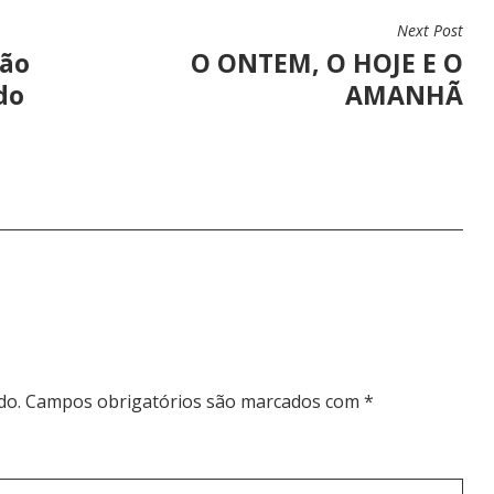
Next Post
ção
O ONTEM, O HOJE E O
do
AMANHÃ
do.
Campos obrigatórios são marcados com
*